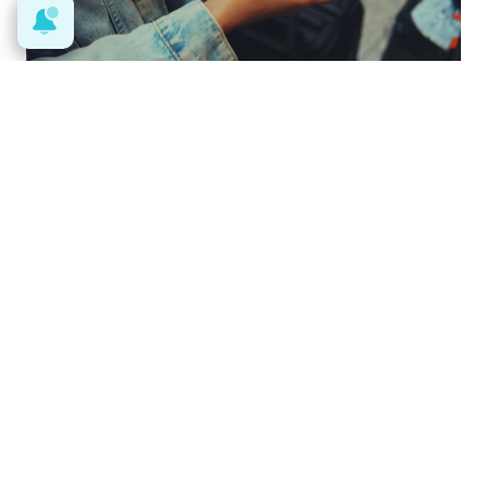
Pasaportes que abren puertas
Los pasaportes más poderosos del
mundo, ¿está el tuyo?