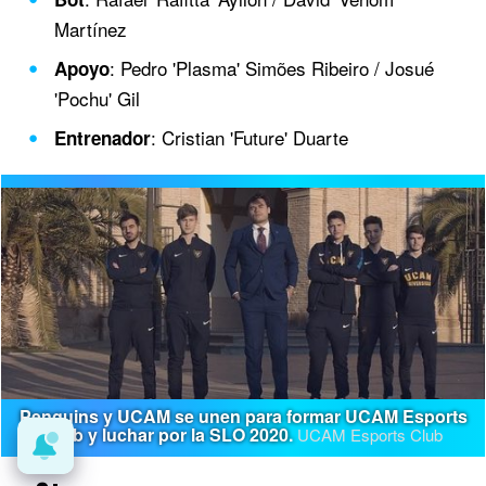
Martínez
: Pedro 'Plasma' Simões Ribeiro / Josué
Apoyo
'Pochu' Gil
: Cristian 'Future' Duarte
Entrenador
Penguins y UCAM se unen para formar UCAM Esports
Club y luchar por la SLO 2020.
UCAM Esports Club