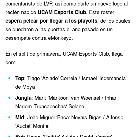
comentarista de LVP, así como darle un nuevo logo al
recién nacido
. Este roster
UCAM Esports Club
, de los cuales
espera pelear por llegar a los playoffs
se quedaron a las puertas el año pasado en un
desempate contra eMonkeyz.
En el split de primavera, UCAM Esports Club, llega
con:
: Tiago 'Aziado' Correia / Ismael 'Isdemancia'
Top
de Moya
: Mark 'Markoon' van Woensel / Inhar
Jungla
Nariem 'Truncapochas' Solano
: João Miguel 'Baca' Novais Bigas / Alfonso
Mid
'Xuclat' Montiel
: Rafael 'Rafitta' Ayllón / David 'Venom'
Bot