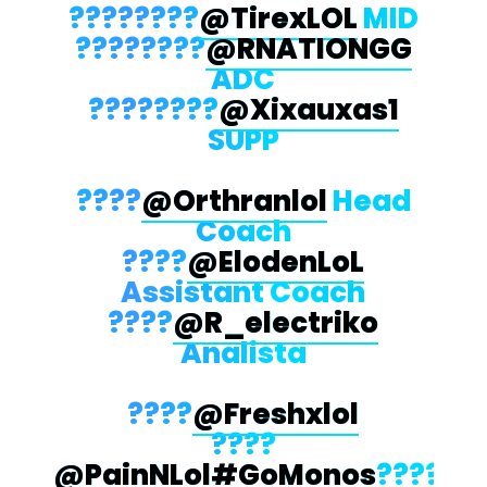
????????
@TirexLOL
MID
????????
@RNATIONGG
ADC
????????
@Xixauxas1
SUPP
????
@Orthranlol
Head
Coach
????
@ElodenLoL
Assistant Coach
????
@R_electriko
Analista
????
@Freshxlol
????
@PainNLol
#GoMonos
????