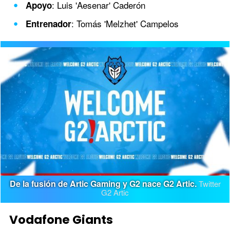
: Luis 'Aesenar' Caderón
Apoyo
: Tomás 'Melzhet' Campelos
Entrenador
De la fusión de Artic Gaming y G2 nace G2 Artic.
Twitter
G2 Artic
Vodafone Giants