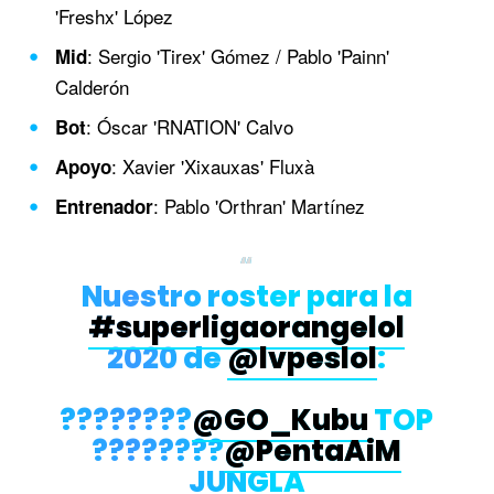
'Freshx' López
: Sergio 'Tirex' Gómez / Pablo 'Painn'
Mid
Calderón
: Óscar 'RNATION' Calvo
Bot
: Xavier 'Xixauxas' Fluxà
Apoyo
: Pablo 'Orthran' Martínez
Entrenador
Nuestro roster para la
#superligaorangelol
2020 de
@lvpeslol
:
????????
@GO_Kubu
TOP
????????
@PentaAiM
JUNGLA