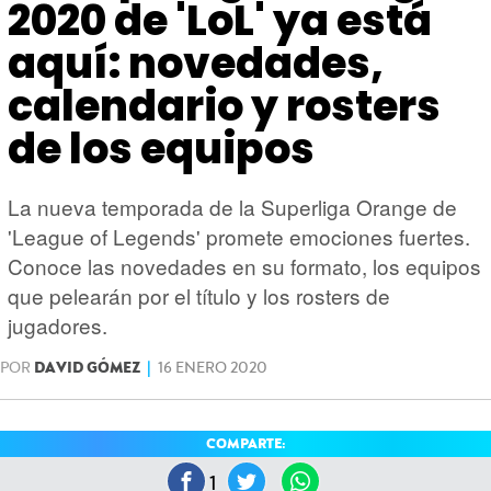
HARDWARE
GEEK
2020 de 'LoL' ya está
aquí: novedades,
calendario y rosters
de los equipos
La nueva temporada de la Superliga Orange de
'League of Legends' promete emociones fuertes.
Conoce las novedades en su formato, los equipos
que pelearán por el título y los rosters de
jugadores.
POR
DAVID GÓMEZ
|
16 ENERO 2020
COMPARTE:
1