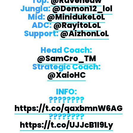
Top:
@Raveneuw
Jungla:
@Demon12_lol
Mid:
@MinidukeLoL
ADC:
@RayitoLoL
Support:
@AizhonLoL
Head Coach:
@SamCro_TM
Strategic Coach:
@XaioHC
INFO:
????????
https://t.co/qaxbmnW6AG
????????
https://t.co/UJJcB1I9Ly