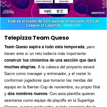
Este es el roster de S2V para la temporada 2020 de
League of Legends.
Twitter S2V
Telepizza Team Queso
, pero
Team Queso aspira a todo esta temporada
tienen ante sí un reto todavía más importante:
construir los cimientos de una sección que dará
. A la cabeza del proyecto estará
muchas alegrías
Sacro como manager y entrenador, y el roster lo
conforman jugadores que tomaron las riendas del
equipo en la Iberian Cup de noviembre, su propio filial
y
. Con esta plantilla quieren
dos nombres nuevos
asentarse como equipo de playoffs en la Superliga
Orange, aunque quién sabe, quizás consigan dar la