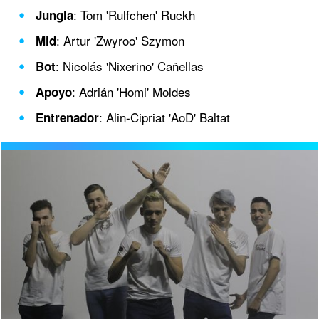
: Tom 'Rulfchen' Ruckh
Jungla
: Artur 'Zwyroo' Szymon
Mid
: Nicolás 'Nixerino' Cañellas
Bot
: Adrián 'Homi' Moldes
Apoyo
: Alin-Cipriat 'AoD' Baltat
Entrenador