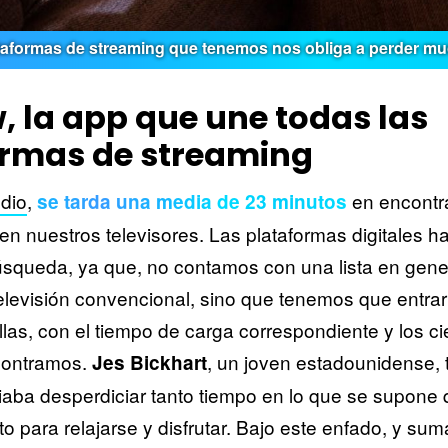
ataformas de streaming que tenemos nos obliga a perder m
 la app que une todas las
ormas de streaming
dio
,
en encontra
se tarda una media de 23 minutos
n nuestros televisores. Las plataformas digitales ha
squeda, ya que, no contamos con una lista en gene
televisión convencional, sino que tenemos que entrar 
las, con el tiempo de carga correspondiente y los c
ncontramos.
, un joven estadounidense, 
Jes Bickhart
aba desperdiciar tanto tiempo en lo que se supone 
 para relajarse y disfrutar. Bajo este enfado, y sum