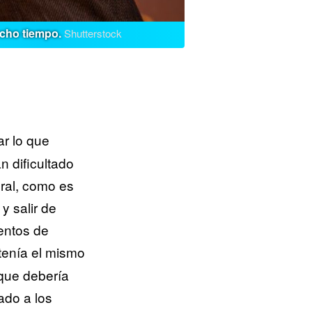
ucho tiempo.
Shutterstock
r lo que
n dificultado
ral, como es
y salir de
ientos de
tenía el mismo
que debería
ado a los