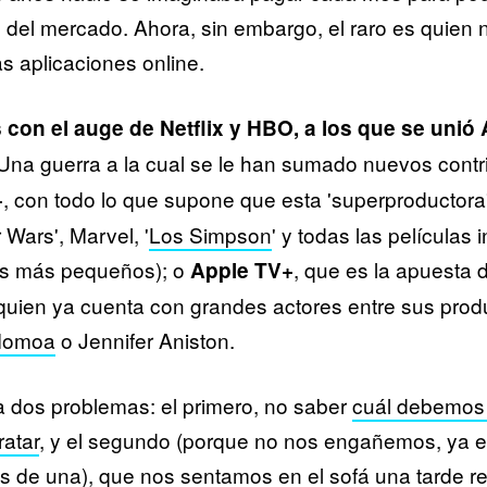
 del mercado. Ahora, sin embargo, el raro es quien 
s aplicaciones online.
on el auge de Netflix y HBO, a los que se uni
 Una guerra a la cual se le han sumado nuevos contr
, con todo lo que supone que esta 'superproductora'
+
 Wars', Marvel, '
Los Simpson
' y todas las películas i
los más pequeños); o
, que es la apuesta 
Apple TV+
 quien ya cuenta con grandes actores entre sus pro
Momoa
o Jennifer Aniston.
a dos problemas: el primero, no saber
cuál debemos 
atar
, y el segundo (porque no nos engañemos, ya 
s de una), que nos sentamos en el sofá una tarde re