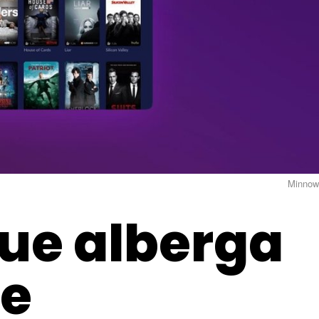
Minnow
que alberga
de