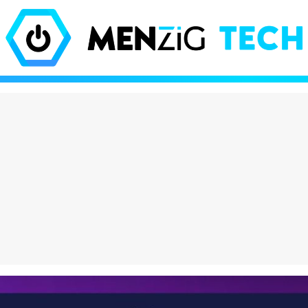
olate que está
El iPhone Air es tan 
do locos a los
Apple tuvo que inve
es viene de Dubái y
nuevas leyes de la fí
hasta 600€ en eBay
para que existiera
eración Vox": por
¡Increíble! Colas de 
asa entre los jóvenes
para comprar estos
es y destroza a
muñecos en Barcelo
 PP
¿has perdido el juici
puro marketing?