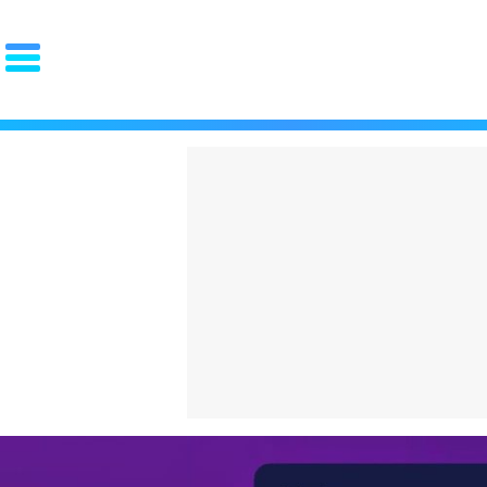
PORTADA
El choc
OCIO
FAMA
REDES
volvien
GOURMET
MOTOR
PAREJA
español
LUJO
cuesta 
STYLE
La "Gen
ZAPATOS
ZAPATILLAS
ROPA
qué arr
PIEL
PELO
BARBA
español
RELOJES
GAFAS
PERFUMES
PSOE y
FIT
SALUD
DIETAS
CROSSFIT
ENTRENAMIENTO
LESIONES