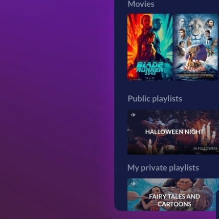
TECH
MÓVILES
FOTO
NEGOCIOS
CIENCIA
HARDWARE
GEEK