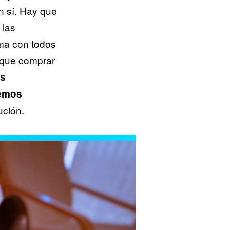
n sí. Hay que
 las
ma con todos
 que comprar
s
demos
ución.