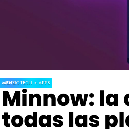
MEN
ZIG TECH
APPS
Minnow: la 
todas las p