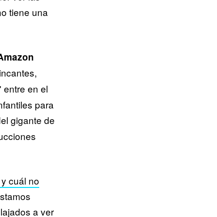
no tiene una
ó Amazon
incantes,
 entre en el
nfantiles para
del gigante de
ducciones
y cuál no
estamos
lajados a ver