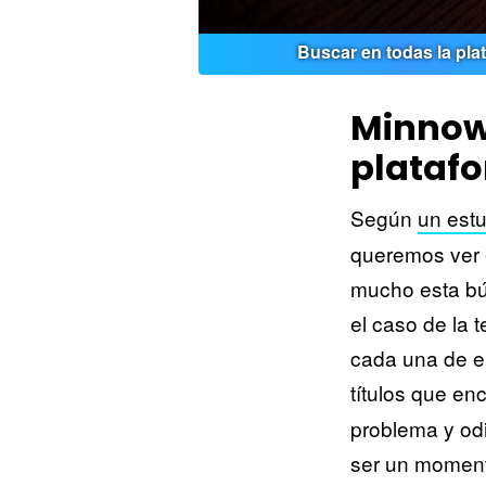
Buscar en todas la pl
Minnow,
plataf
Según
un estu
queremos ver e
mucho esta bú
el caso de la 
cada una de el
títulos que e
problema y odi
ser un momento