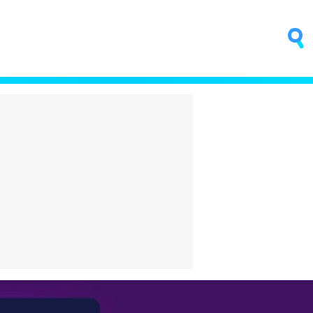
fino que
Trump quiere poner una
ntar
central nuclear en la Luna
sica
antes que China
4 horas
El bigote vuelve a estar de
moda. ¿Es que ya nadie se
na:
acuerda de Aznar?
o o es