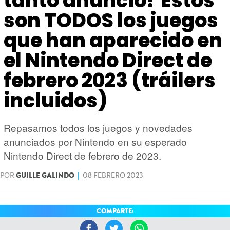
tanto anuncio? Estos
HARDWARE
GEEK
son TODOS los juegos
que han aparecido en
el Nintendo Direct de
febrero 2023 (tráilers
incluidos)
Repasamos todos los juegos y novedades
anunciados por Nintendo en su esperado
Nintendo Direct de febrero de 2023.
POR
GUILLE GALINDO
|
08 FEBRERO 2023
COMPARTE: