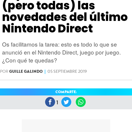
HARDWARE
GEEK
(pero todas) las
novedades del último
Nintendo Direct
Os facilitamos la tarea: esto es todo lo que se
anunció en el Nintendo Direct, juego por juego.
¿Con qué te quedas?
POR
GUILLE GALINDO
|
05 SEPTIEMBRE 2019
COMPARTE:
1