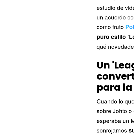
estudio de vide
un acuerdo c
como fruto
Po
puro estilo '
qué novedades
Un 'Lea
convert
para l
Cuando lo que
sobre Johto o 
esperaba un 
sonrojarnos
s