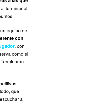
eas a las que
al terminar el
puntos.
r un equipo de
erente con
, con
jugador
serva cómo el
 ¿Terminarán
etitivos
 todo, que
 escuchar a