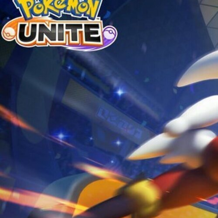
TECH
MÓVILES
FOTO
NEGOCIOS
CIENCIA
HARDWARE
GEEK