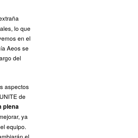
extraña
les, lo que
 vemos en el
gía Aeos se
argo del
os aspectos
n UNITE de
n plena
mejorar, ya
el equipo.
ambiarán el