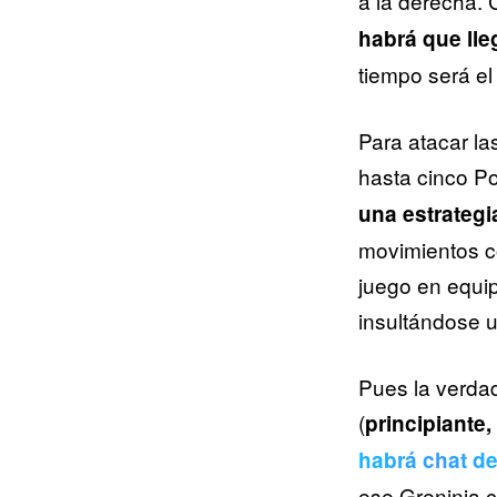
a la derecha.
habrá que lle
tiempo será el
Para atacar la
hasta cinco 
una estrategi
movimientos c
juego en equip
insultándose 
Pues la verda
(
principiante,
habrá chat de
ese Greninja c