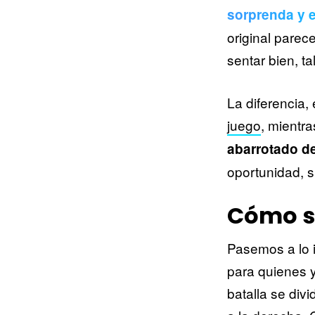
sorprenda y 
original parec
sentar bien, t
La diferencia,
juego
, mientr
abarrotado d
oportunidad, 
Cómo se
Pasemos a lo i
para quienes 
batalla se divi