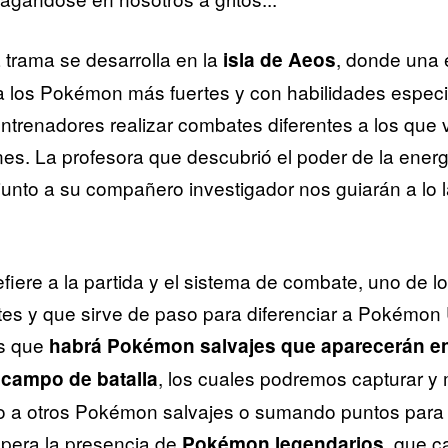
trama se desarrolla en la
, donde una 
isla de Aeos
 los Pokémon más fuertes y con habilidades especia
entrenadores realizar combates diferentes a los que
nes. La profesora que descubrió el poder de la ener
 junto a su compañero investigador nos guiarán a lo l
efiere a la partida y el sistema de combate, uno de l
tes y que sirve de paso para diferenciar a Pokémo
s que
habrá Pokémon salvajes que aparecerán e
, los cuales podremos capturar y 
l campo de batalla
o a otros Pokémon salvajes o sumando puntos para 
pera la presencia de
, que c
Pokémon legendarios