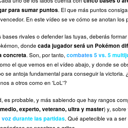
 Cada uno de los lados cuenta con
cinco bases o ár
. El que más puntos consiga 
gar para sumar puntos
 vencedor. En este vídeo se ve cómo se anotan los 
s bases rivales o defender las tuyas, deberás forma
Pokémon, donde
cada jugador será un Pokémon dif
. Son, por tanto,
a concreta
combates 5 vs. 5 multi
omo el que vemos en el vídeo abajo, y donde se ob
o se antoja fundamental para conseguir la victoria.
unos a otros como en 'LoL'?
d, es probable, y más sabiendo que hay rangos comp
) y, sobre
 medio, experto, veterano, ultra y master
. Qué apetecible va a ser
 voz durante las partidas
agándose en nosotros a gritos...