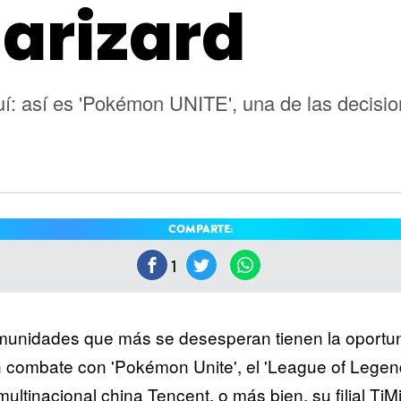
arizard
uí: así es 'Pokémon UNITE', una de las decisi
COMPARTE:
1
munidades que más se desesperan tienen la oportun
n combate con 'Pokémon Unite', el 'League of Legen
ltinacional china Tencent, o más bien, su filial TiMi