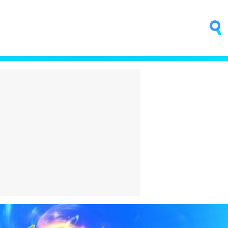
fino que
Trump quiere poner una
ntar
central nuclear en la Luna
sica
antes que China
4 horas
El bigote vuelve a estar de
moda. ¿Es que ya nadie se
na:
acuerda de Aznar?
o o es