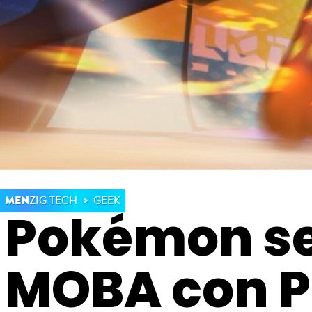
MEN
ZIG TECH
GEEK
Pokémon se 
MOBA con P