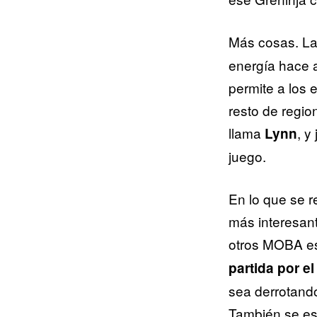
Más cosas. La 
energía hace a
permite a los 
resto de regio
llama
, y
Lynn
juego.
En lo que se r
más interesan
otros MOBA e
partida por e
sea derrotand
También se es