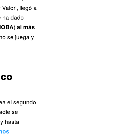
Valor', llegó a
 ha dado
)
MOBA
al más
mo se juega y
sco
sea el segundo
adie se
y hasta
 nos