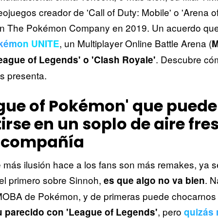
ojuegos creador de 'Call of Duty: Mobile' o 'Arena of 
on The Pokémon Company en 2019. Un acuerdo que
, un Multiplayer Online Battle Arena (
kémon UNITE
. Descubre có
League of Legends' o 'Clash Royale'
 presenta.
gue of Pokémon' que puede
irse en un soplo de aire fre
a compañía
 más ilusión hace a los fans son más remakes, ya 
el primero sobre Sinnoh,
. N
es que algo no va bien
MOBA de Pokémon, y de primeras puede chocarnos 
, pero
u parecido con 'League of Legends'
quizás