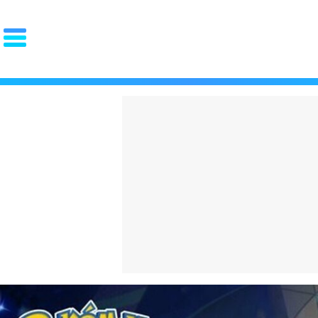
PORTADA
El choc
OCIO
FAMA
REDES
volvien
GOURMET
MOTOR
PAREJA
español
LUJO
cuesta 
STYLE
La "Gen
ZAPATOS
ZAPATILLAS
ROPA
qué arr
PIEL
PELO
BARBA
español
RELOJES
GAFAS
PERFUMES
PSOE y
FIT
SALUD
DIETAS
CROSSFIT
ENTRENAMIENTO
LESIONES