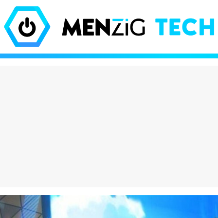
olate que está
El iPhone Air es tan 
do locos a los
Apple tuvo que inve
es viene de Dubái y
nuevas leyes de la fí
hasta 600€ en eBay
para que existiera
eración Vox": por
¡Increíble! Colas de 
asa entre los jóvenes
para comprar estos
es y destroza a
muñecos en Barcelo
 PP
¿has perdido el juici
puro marketing?