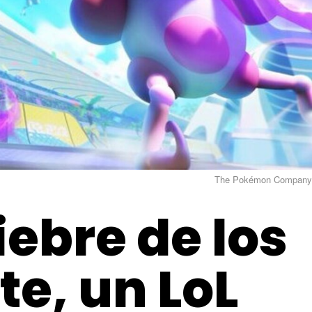
The Pokémon Company
ebre de los
e, un LoL