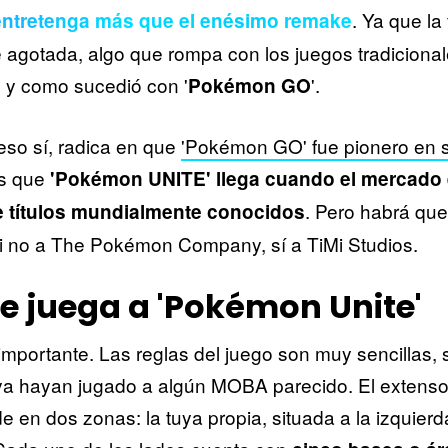
. Ya que la
entretenga más que el enésimo remake
e agotada, algo que rompa con los juegos tradiciona
al y como sucedió con '
'.
Pokémon GO
 eso sí, radica en que
'Pokémon GO' fue pionero en 
as que
'Pokémon UNITE' llega cuando el mercado 
. Pero habrá que
e títulos mundialmente conocidos
si no a The Pokémon Company, sí a TiMi Studios.
 juega a 'Pokémon Unite'
mportante. Las reglas del juego son muy sencillas, 
ya hayan jugado a algún MOBA parecido. El extenso
de en dos zonas: la tuya propia, situada a la izquierda,