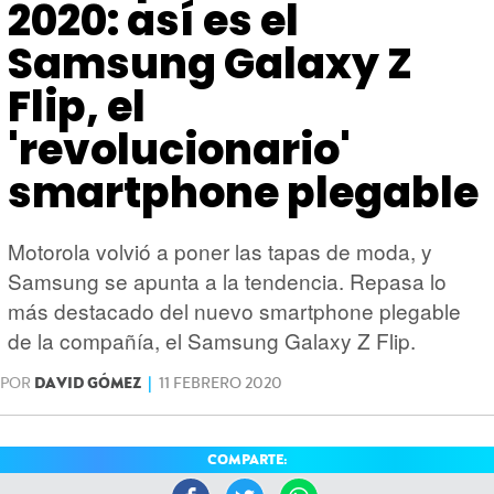
HARDWARE
GEEK
2020: así es el
Samsung Galaxy Z
Flip, el
'revolucionario'
smartphone plegable
Motorola volvió a poner las tapas de moda, y
Samsung se apunta a la tendencia. Repasa lo
más destacado del nuevo smartphone plegable
de la compañía, el Samsung Galaxy Z Flip.
POR
DAVID GÓMEZ
|
11 FEBRERO 2020
COMPARTE: