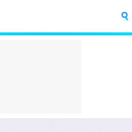
fino que
Trump quiere poner una
ntar
central nuclear en la Luna
sica
antes que China
4 horas
El bigote vuelve a estar de
moda. ¿Es que ya nadie se
na:
acuerda de Aznar?
o o es