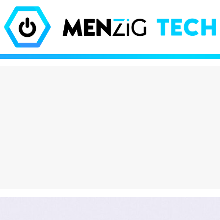
olate que está
El iPhone Air es tan 
do locos a los
Apple tuvo que inve
es viene de Dubái y
nuevas leyes de la fí
hasta 600€ en eBay
para que existiera
eración Vox": por
¡Increíble! Colas de 
asa entre los jóvenes
para comprar estos
es y destroza a
muñecos en Barcelo
 PP
¿has perdido el juici
puro marketing?