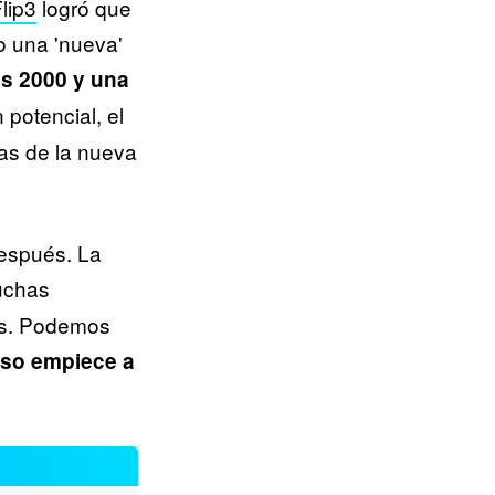
lip3
logró que
o una 'nueva'
os 2000 y una
potencial, el
tas de la nueva
espués. La
uchas
os. Podemos
eso empiece a