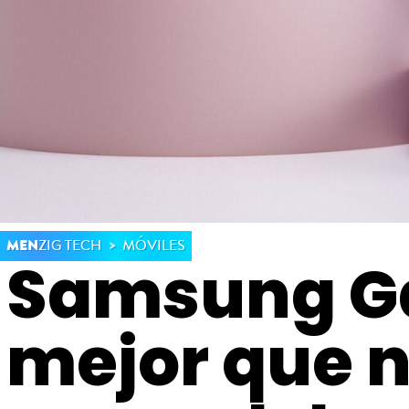
MEN
ZIG TECH
MÓVILES
Samsung Ga
mejor que n