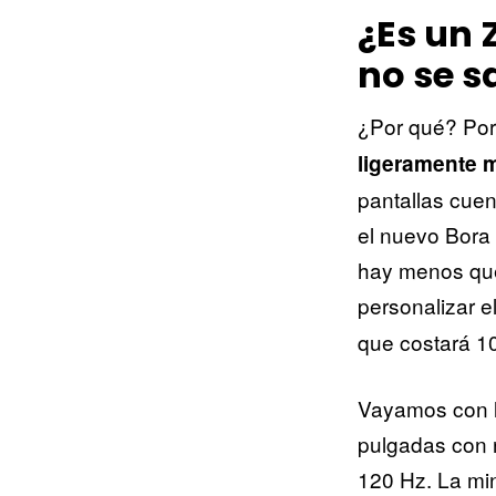
¿Es un Z
no se sa
¿Por qué? Porq
ligeramente m
pantallas cuen
el nuevo Bora 
hay menos que
personalizar e
que costará 1
Vayamos con l
pulgadas con r
120 Hz. La min