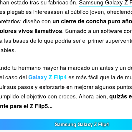
an estado tras su fabricación.
Samsung Galaxy Z F
s plegables interesasen al público joven, ofreciend
pretarlos: diseño con
un cierre de concha puro añ
. Sumado a un software con 
olores vivos llamativos
a las bases de lo que podría ser el primer superven
gables.
ndo tu hermano mayor ha marcado un antes y un d
el caso del
es más fácil que la de m
Galaxy Z Flip4
uir sus pasos y esforzarte en mejorar algunos punt
umplido el objetivo con creces. Ahora bien,
quizás 
nte para el Z Flip5...
Samsung Galaxy Z Flip4