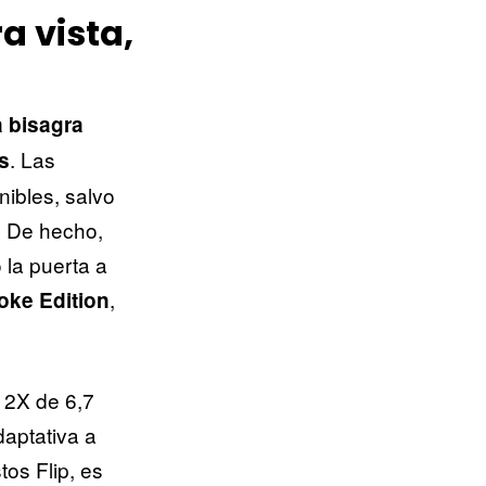
a vista,
a bisagra
. Las
s
ibles, salvo
. De hecho,
la puerta a
,
ke Edition
 2X de 6,7
aptativa a
tos Flip, es