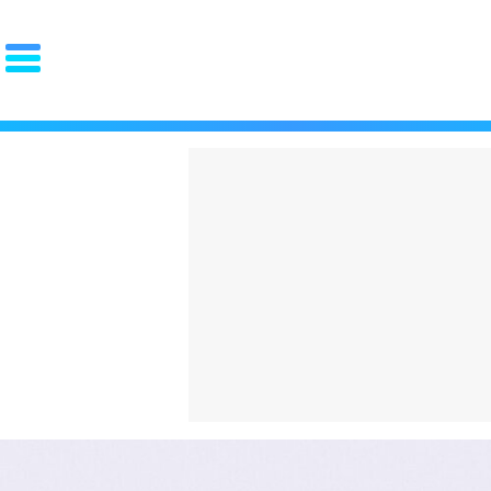
PORTADA
El choc
OCIO
FAMA
REDES
volvien
GOURMET
MOTOR
PAREJA
español
LUJO
cuesta 
STYLE
La "Gen
ZAPATOS
ZAPATILLAS
ROPA
qué arr
PIEL
PELO
BARBA
español
RELOJES
GAFAS
PERFUMES
PSOE y
FIT
SALUD
DIETAS
CROSSFIT
ENTRENAMIENTO
LESIONES