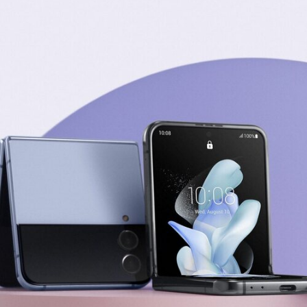
TECH
MÓVILES
FOTO
NEGOCIOS
CIENCIA
HARDWARE
GEEK