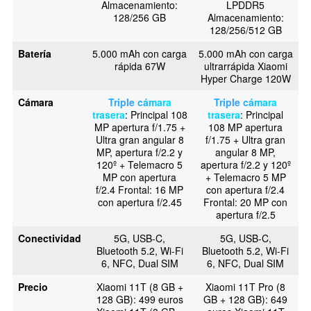
Almacenamiento:
LPDDR5
128/256 GB
Almacenamiento:
128/256/512 GB
Batería
5.000 mAh con carga
5.000 mAh con carga
rápida 67W
ultrarrápida Xiaomi
Hyper Charge 120W
Cámara
Triple cámara
Triple cámara
trasera
: Principal 108
trasera
: Principal
MP apertura f/1.75 +
108 MP apertura
Ultra gran angular 8
f/1.75 + Ultra gran
MP, apertura f/2.2 y
angular 8 MP,
120º + Telemacro 5
apertura f/2.2 y 120º
MP con apertura
+ Telemacro 5 MP
f/2.4 Frontal: 16 MP
con apertura f/2.4
con apertura f/2.45
Frontal: 20 MP con
apertura f/2.5
Conectividad
5G, USB-C,
5G, USB-C,
Bluetooth 5.2, Wi-Fi
Bluetooth 5.2, Wi-Fi
6, NFC, Dual SIM
6, NFC, Dual SIM
Precio
Xiaomi 11T (8 GB +
Xiaomi 11T Pro (8
128 GB): 499 euros
GB + 128 GB): 649