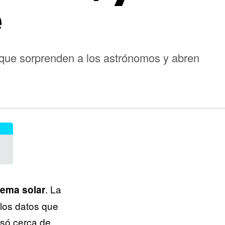
é
a que sorprenden a los astrónomos y abren
. La
tema solar
los datos que
só cerca de