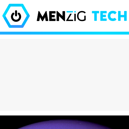
olate que está
El iPhone Air es tan 
do locos a los
Apple tuvo que inve
es viene de Dubái y
nuevas leyes de la fí
hasta 600€ en eBay
para que existiera
eración Vox": por
¡Increíble! Colas de 
asa entre los jóvenes
para comprar estos
es y destroza a
muñecos en Barcelo
 PP
¿has perdido el juici
puro marketing?