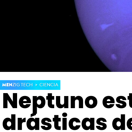
MEN
ZIG TECH
CIENCIA
Neptuno est
drásticas d