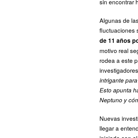
sin encontrar 
Algunas de la
fluctuaciones 
de 11 años po
motivo real se
rodea a este p
investigadores
intrigante pa
Esto apunta h
Neptuno y cóm
Nuevas invest
llegar a enten
iniciado con e