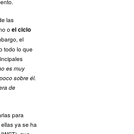
iento.
de las
no o
el ciclo
mbargo, el
o todo lo que
incipales
mo es muy
poco sobre él.
era de
rias para
ellas ya se ha
JWST), que