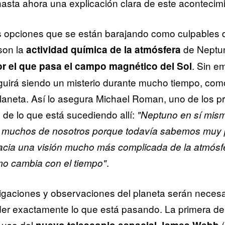
hasta ahora una explicación clara de este acontecim
s opciones que se están barajando como culpables 
son la
de Neptu
actividad química de la atmósfera
. Sin e
r el que pasa el campo magnético del Sol
guirá siendo un misterio durante mucho tiempo, com
laneta. Así lo asegura Michael Roman, uno de los pr
 de lo que está sucediendo allí:
"Neptuno en sí mis
ra muchos de nosotros porque todavía sabemos muy 
acia una visión mucho más complicada de la atmósf
.
o cambia con el tiempo"
igaciones y observaciones del planeta serán necesa
der exactamente lo que está pasando. La primera de 
l uso del
(