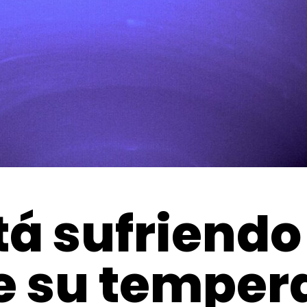
á sufriendo
e su tempera