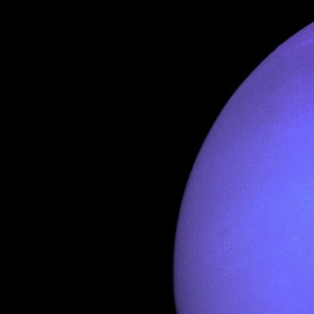
TECH
MÓVILES
FOTO
NEGOCIOS
CIENCIA
HARDWARE
GEEK