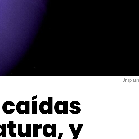
Unsplash
 caídas
tura, y