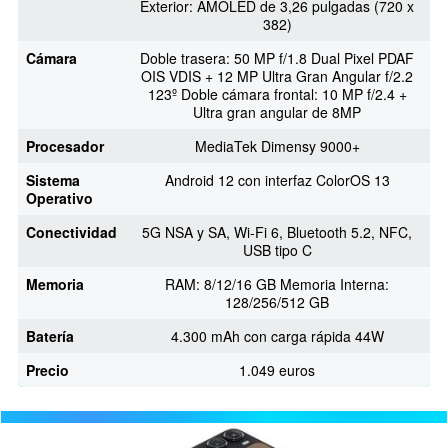
Exterior: AMOLED de 3,26 pulgadas (720 x
382)
Cámara
Doble trasera: 50 MP f/1.8 Dual Pixel PDAF
OIS VDIS + 12 MP Ultra Gran Angular f/2.2
123º Doble cámara frontal: 10 MP f/2.4 +
Ultra gran angular de 8MP
Procesador
MediaTek Dimensy 9000+
Sistema
Android 12 con interfaz ColorOS 13
Operativo
Conectividad
5G NSA y SA, Wi-Fi 6, Bluetooth 5.2, NFC,
USB tipo C
Memoria
RAM: 8/12/16 GB Memoria Interna:
128/256/512 GB
Batería
4.300 mAh con carga rápida 44W
Precio
1.049 euros