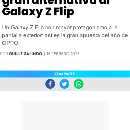
gran alternativa al
HARDWARE
GEEK
Galaxy Z Flip
Un Galaxy Z Flip con mayor protagonismo a la
pantalla exterior: así es la gran apuesta del año de
OPPO.
POR
GUILLE GALINDO
|
16 FEBRERO 2023
COMPARTE: