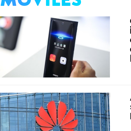
TECH
MÓVILES
FOTO
NEGOCIOS
CIENCIA
HARDWARE
GEEK