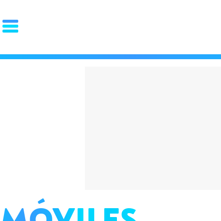
PORTADA
El choc
OCIO
FAMA
REDES
volvien
GOURMET
MOTOR
PAREJA
español
LUJO
cuesta 
STYLE
La "Gen
ZAPATOS
ZAPATILLAS
ROPA
qué arr
PIEL
PELO
BARBA
español
RELOJES
GAFAS
PERFUMES
PSOE y
FIT
SALUD
DIETAS
CROSSFIT
MÓVILES
ENTRENAMIENTO
LESIONES