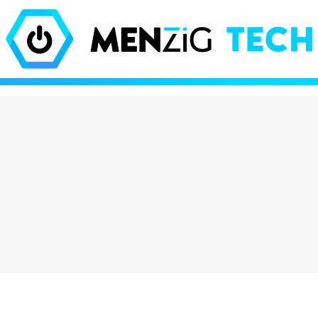
olate que está
El iPhone Air es tan 
do locos a los
Apple tuvo que inve
es viene de Dubái y
nuevas leyes de la fí
hasta 600€ en eBay
para que existiera
eración Vox": por
¡Increíble! Colas de 
asa entre los jóvenes
para comprar estos
es y destroza a
muñecos en Barcelo
 PP
¿has perdido el juici
puro marketing?